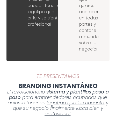
puedas tener un
quieres
logotipo que
aparecer
brille y se sienta
en todas
profesional.
partes y
contarle
al mundo
sobre tu
negocio!
TE PRESENTAMOS
BRANDING INSTANTÁNEO
El revolucionario
sistema y plantillas paso a
paso
para emprendedores ocupados que
quieren tener un
logotipo que les encanta
y
que su negocio finalmente
luzca bien y
profesional
.