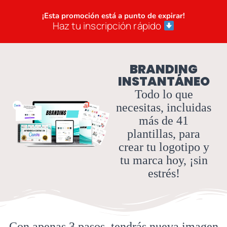
¡Esta promoción está a punto de expirar!
Haz tu inscripción rápido
BRANDING
INSTANTÁNEO
Todo lo que
necesitas, incluidas
más de 41
plantillas, para
crear tu logotipo y
tu marca hoy, ¡sin
estrés!
Con apenas 3 pasos, tendrás nueva imagen