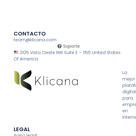
CONTACTO
team@klicana.com
Soporte
2105 Vista Oeste NW Suite E – 1155 United States
Of America
La
mejor
plata
digital
para
empr
en
interne
LEGAL
Aviso legal