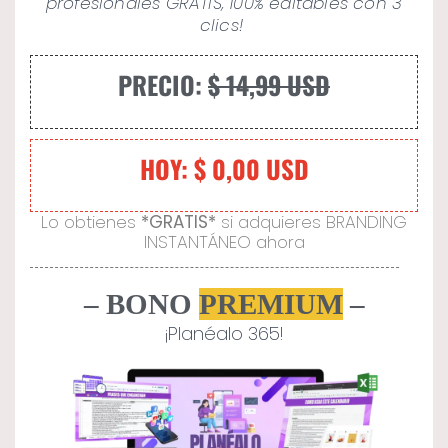
profesionales GRATIS, 100% editables con 3
clics!
PRECIO:
$ 14,99 USD
HOY: $ 0,00 USD
Lo obtienes
*GRATIS*
si adquieres BRANDING
INSTANTÁNEO ahora
– BONO
PREMIUM
–
¡Planéalo 365!